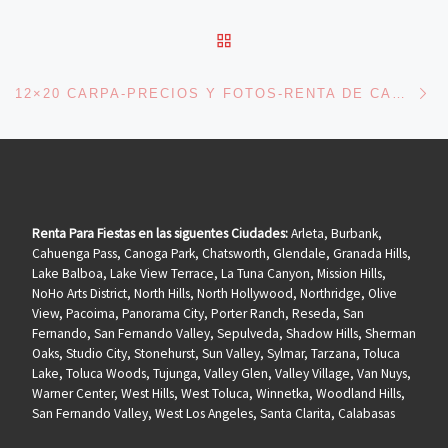
BACK TO POST LIST
Ne
12×20 CARPA-PRECIOS Y FOTOS-RENTA DE CARPAS
Renta Para Fiestas en las siguentes Ciudades:
Arleta, Burbank,
Cahuenga Pass, Canoga Park, Chatsworth, Glendale, Granada Hills,
Lake Balboa, Lake View Terrace, La Tuna Canyon, Mission Hills,
NoHo Arts District, North Hills, North Hollywood, Northridge, Olive
View, Pacoima, Panorama City, Porter Ranch, Reseda, San
Fernando, San Fernando Valley, Sepulveda, Shadow Hills, Sherman
Oaks, Studio City, Stonehurst, Sun Valley, Sylmar, Tarzana, Toluca
Lake, Toluca Woods, Tujunga, Valley Glen, Valley Village, Van Nuys,
Warner Center, West Hills, West Toluca, Winnetka, Woodland Hills,
San Fernando Valley, West Los Angeles, Santa Clarita, Calabasas