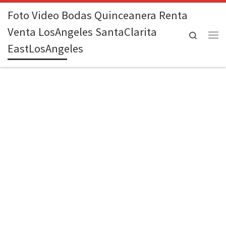
Foto Video Bodas Quinceanera Renta
Skip to content
Venta LosAngeles SantaClarita
Search
Me
EastLosAngeles