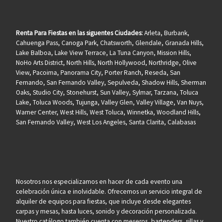
Renta Para Fiestas en las siguentes Ciudades:
Arleta, Burbank,
Cahuenga Pass, Canoga Park, Chatsworth, Glendale, Granada Hills,
Lake Balboa, Lake View Terrace, La Tuna Canyon, Mission Hills,
NoHo Arts District, North Hills, North Hollywood, Northridge, Olive
View, Pacoima, Panorama City, Porter Ranch, Reseda, San
Fernando, San Fernando Valley, Sepulveda, Shadow Hills, Sherman
Oaks, Studio City, Stonehurst, Sun Valley, Sylmar, Tarzana, Toluca
Lake, Toluca Woods, Tujunga, Valley Glen, Valley Village, Van Nuys,
Warner Center, West Hills, West Toluca, Winnetka, Woodland Hills,
San Fernando Valley, West Los Angeles, Santa Clarita, Calabasas
Nosotros nos especializamos en hacer de cada evento una
celebración única e inolvidable. Ofrecemos un servicio integral de
alquiler de equipos para fiestas, que incluye desde elegantes
carpas y mesas, hasta luces, sonido y decoración personalizada.
Nuestro catálogo también cuenta con meseros, bartenders, sillas y